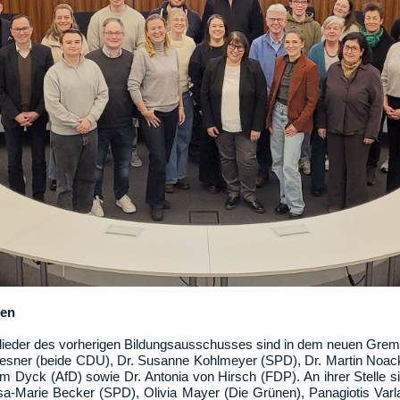
gen
itglieder des vorherigen Bildungsausschusses sind in dem neuen Grem
Wiesner (beide CDU), Dr. Susanne Kohlmeyer (SPD), Dr. Martin Noack
 Dyck (AfD) sowie Dr. Antonia von Hirsch (FDP). An ihrer Stelle s
sa-Marie Becker (SPD), Olivia Mayer (Die Grünen), Panagiotis Var