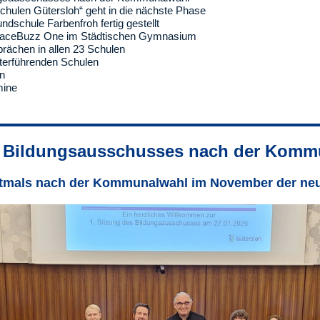
Schulen Gütersloh“ geht in die nächste Phase
dschule Farbenfroh fertig gestellt
paceBuzz One im Städtischen Gymnasium
rächen in allen 23 Schulen
terführenden Schulen
n
mine
s Bildungsausschusses nach der Komm
rstmals nach der Kommunalwahl im November der ne