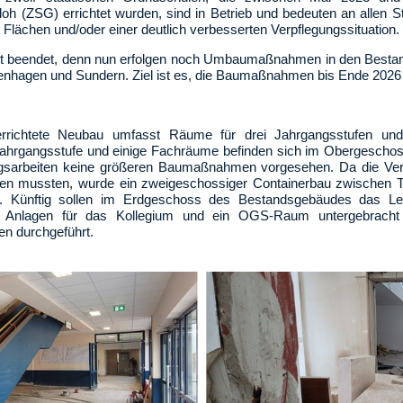
loh (ZSG) errichtet wurden, sind in Betrieb und bedeuten an allen 
Flächen und/oder einer deutlich verbesserten Verpflegungssituation.
icht beendet, denn nun erfolgen noch Umbaumaßnahmen in den Best
kenhagen und Sundern. Ziel ist es, die Baumaßnahmen bis Ende 2026
ichtete Neubau umfasst Räume für drei Jahrgangsstufen und
Jahrgangsstufe und einige Fachräume befinden sich im Obergescho
ngsarbeiten keine größeren Baumaßnahmen vorgesehen. Da die Ver
en mussten, wurde ein zweigeschossiger Containerbau zwischen T
et. Künftig sollen im Erdgeschoss des Bestandsgebäudes das Le
e Anlagen für das Kollegium und ein OGS-Raum untergebracht 
en durchgeführt.