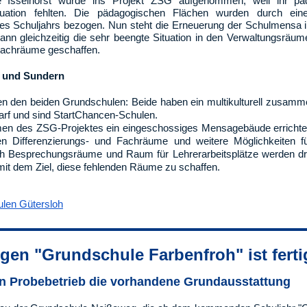
Isselhorst wurde ins Projekt ZSG aufgenommen, weil ihr pä
tuation fehlten. Die pädagogischen Flächen wurden durch ei
ses Schuljahrs bezogen. Nun steht die Erneuerung der Schulmensa
ann gleichzeitig die sehr beengte Situation in den Verwaltungsrä
Fachräume geschaffen.
 und Sundern
hen den beiden Grundschulen: Beide haben ein multikulturell zusamm
arf und sind StartChancen-Schulen.
en des ZSG-Projektes ein eingeschossiges Mensagebäude errichtet
 Differenzierungs- und Fachräume und weitere Möglichkeiten für
h Besprechungsräume und Raum für Lehrerarbeitsplätze werden dri
it dem Ziel, diese fehlenden Räume zu schaffen.
len Gütersloh
gen "Grundschule Farbenfroh" ist fertig
 in Probebetrieb die vorhandene Grundausstattung