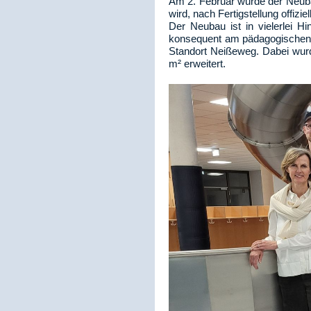
Am 2. Februar wurde der Neub
wird, nach Fertigstellung offizi
Der Neubau ist in vielerlei H
konsequent am pädagogischen K
Standort Neißeweg. Dabei wurd
m² erweitert.