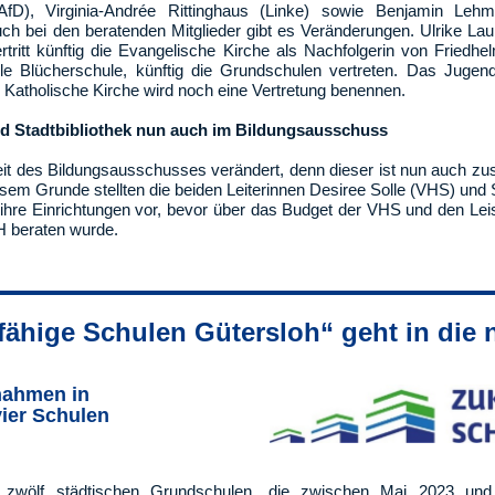
D), Virginia-Andrée Rittinghaus (Linke) sowie Benjamin Lehm
h bei den beratenden Mitglieder gibt es Veränderungen. Ulrike Laubi
rtritt künftig die Evangelische Kirche als Nachfolgerin von Friedhe
le Blücherschule, künftig die Grundschulen vertreten. Das Jugen
 Katholische Kirche wird noch eine Vertretung benennen.
d Stadtbibliothek nun auch im Bildungsausschuss
rbeit des Bildungsausschusses verändert, denn dieser ist nun auch zu
esem Grunde stellten die beiden Leiterinnen Desiree Solle (VHS) und 
hre Einrichtungen vor, bevor über das Budget der VHS und den Leis
H beraten wurde.
fähige Schulen Gütersloh“ geht in die
ahmen in
ier Schulen
 zwölf städtischen Grundschulen, die zwischen Mai 2023 un